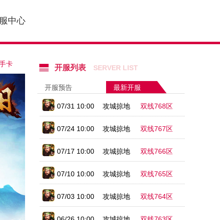
服中心
手卡
开服列表
SERVER LIST
开服预告
最新开服
07/31 10:00
攻城掠地
双线768区
07/24 10:00
攻城掠地
双线767区
07/17 10:00
攻城掠地
双线766区
07/10 10:00
攻城掠地
双线765区
07/03 10:00
攻城掠地
双线764区
06/26 10:00
攻城掠地
双线763区