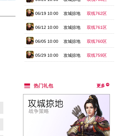
06/19 10:00
攻城掠地
双线762区
06/12 10:00
攻城掠地
双线761区
06/05 10:00
攻城掠地
双线760区
05/29 10:00
攻城掠地
双线759区
热门礼包
更多