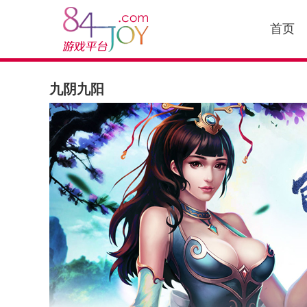
首页
九阴九阳