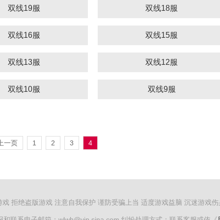
双线19服
双线18服
双线16服
双线15服
双线13服
双线12服
双线10服
双线9服
上一页
1
2
3
4
游戏 拒绝盗版游戏 注意自我保护 谨防受骗上当 适度游戏益脑 沉迷游戏
联系电子邮箱：wlwh@vip.sina.com 纠纷处理方式：联系客服或依《