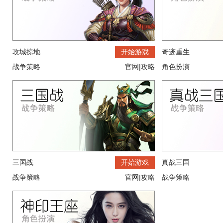
营的策略网页游戏，历史背景宏达，人物
游戏，可收集培
背景真实刻画，构建多国林立
各具特性，挑战
游戏官网
进入游戏
游戏官网
攻城掠地
开始游戏
奇迹重生
战争策略
官网
|
攻略
角色扮演
三国战
开始游戏
真战三国
战争策略
官网
|
攻略
战争策略