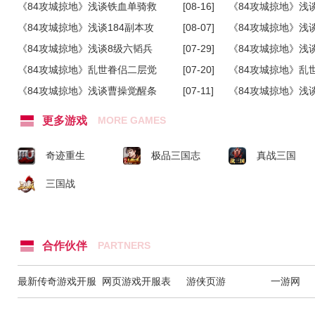
《84攻城掠地》浅谈铁血单骑救
[08-16]
《84攻城掠地》浅
主(下)
《84攻城掠地》浅谈184副本攻
[08-07]
主(中)
《84攻城掠地》浅谈
略
《84攻城掠地》浅谈8级六韬兵
[07-29]
略
《84攻城掠地》浅
书升级属性(中)
《84攻城掠地》乱世眷侣二层觉
[07-20]
书升级属性(上)
《84攻城掠地》乱
醒战力评估
《84攻城掠地》浅谈曹操觉醒条
[07-11]
醒战力评估
《84攻城掠地》浅谈
件副本
略
更多游戏
MORE GAMES
奇迹重生
极品三国志
真战三国
三国战
合作伙伴
PARTNERS
最新传奇游戏开服
网页游戏开服表
游侠页游
一游网