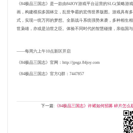
《84极品三国志》是一款由84JOY游戏平台运营的SLG(策
画，构建模拟多国林立，乱世争霸的宏伟世界版图。游戏具有多
式，实现一统万邦的梦想。全新战斗系统强势来袭，多种相生相
世枭雄，亦或是治世之臣。体验不同时代的智慧碰撞，亲临国与
——每周六上午10点新区开启
《84极品三国志》官网：http://jpsgz.84joy.com
《84极品三国志》官方Q群：7447857
下一篇:
《84极品三国志》许褚如何招募 碎片怎么