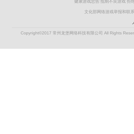
健康游戏忠告:抵制不良游戏 拒
文化部网络游戏举报和联系电子
Copyright©2017 常州龙堡网络科技有限公司 All Rights Reser