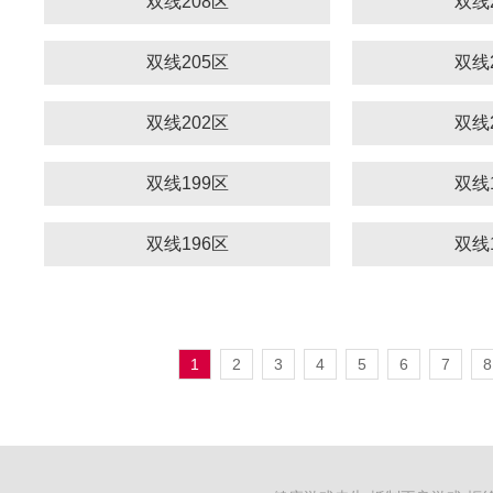
双线208区
双线
双线205区
双线
双线202区
双线
双线199区
双线
双线196区
双线
1
2
3
4
5
6
7
8