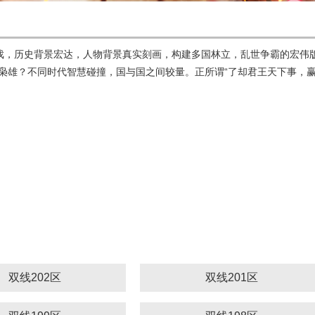
页游戏，历史背景宏达，人物背景真实刻画，构建多国林立，乱世争霸的宏伟
枭雄？不同时代智慧碰撞，国与国之间较量。正所谓“了却君王天下事，
双线202区
双线201区