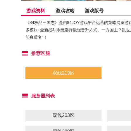
游戏资料
游戏攻略
游戏版号
《84极品三国志》是由84JOY游戏平台运营的策略网
多模块+全新战斗系统选择最强晋升方式。一方国主？乱世
前身后名”！
推荐区服
双线219区
服务器列表
双线203区