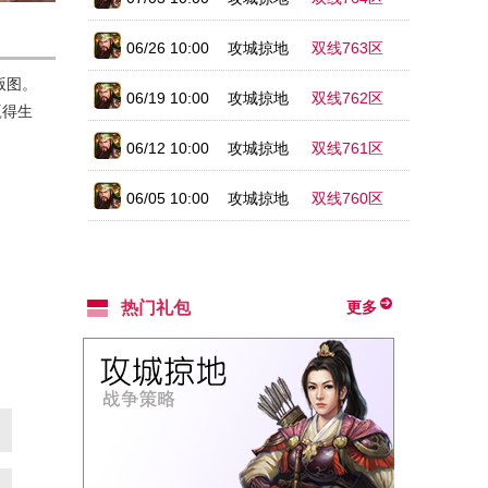
06/26 10:00
攻城掠地
双线763区
版图。
06/19 10:00
攻城掠地
双线762区
赢得生
06/12 10:00
攻城掠地
双线761区
06/05 10:00
攻城掠地
双线760区
热门礼包
更多