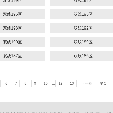
双线199区
双线198区
双线196区
双线195区
双线193区
双线192区
双线190区
双线189区
双线187区
双线186区
6
7
8
9
10
...
12
13
下一页
尾页